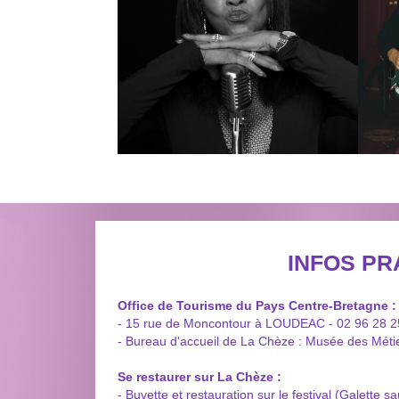
INFOS PR
Office de Tourisme du Pays Centre-Bretagne :
- 15 rue de Moncontour à LOUDEAC - 02 96 28 2
- Bureau d'accueil de La Chèze : Musée des Métie
Se restaurer sur La Chèze :
- Buvette et restauration sur le festival (Galette s