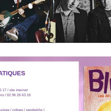
ATIQUES
5 17 /
site internet
rs / 02 96 26 63 16
aucisse / crêpes / sandwichs )