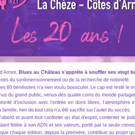
 d'Armor,
Blues au Château s'apprête à souffler ses vingt 
rènes du surdimensionnement ou de la recherche de notoriété.
 ses 80 bénévoles n'a rien voulu bousculer. Le cap est resté le 
nnus du grand public, venus des quatre coins du monde partage
lonté d'inclusion avec l'entrée en dons libres, l'atmosphère i
amille, rien de tout cela n'a été sacrifié sur l'autel du succès.
bord et avant tout conforter un état d'esprit, contenter le publ
estant fidèle à son ADN et ses valeurs, porté par la seule convi
 que chaque édition, depuis la première, contribue au projet qui